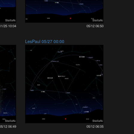
11/25 10:04
05/12 06:50
LesPaul 05/27 00:00
05/12 06:49
05/12 06:05