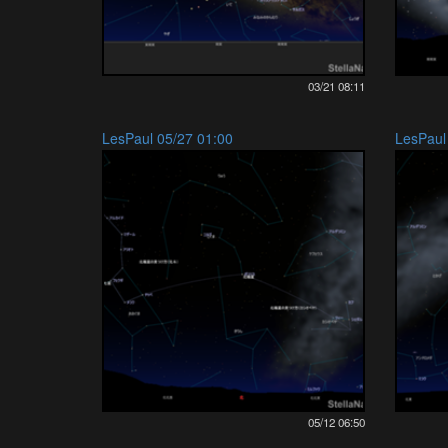
03/21 08:11
LesPaul 05/27 01:00
LesPaul
05/12 06:50