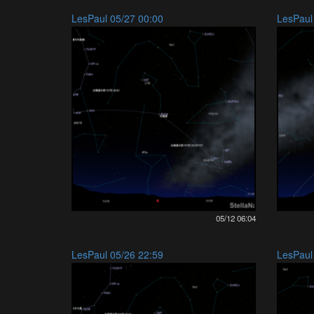
LesPaul 05/27 00:00
LesPaul
05/12 06:04
LesPaul 05/26 22:59
LesPaul