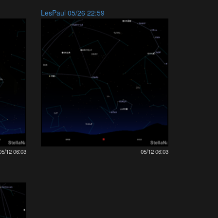
LesPaul 05/26 22:59
05/12 06:03
05/12 06:03